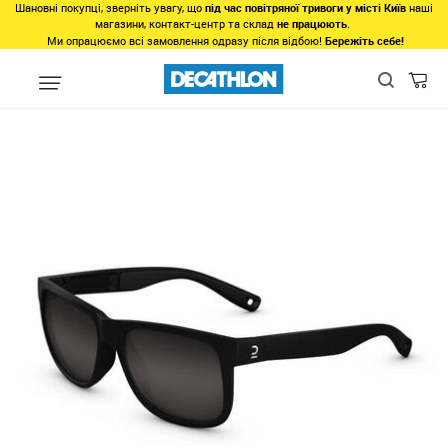
Шановні покупці, зверніть увагу, що
під час повітряної тривоги у місті Київ
наші
магазини, контакт-центр та склад
не працюють
.
Ми опрацюємо всі замовлення одразу після відбою!
Бережіть себе!
Види спорту
Біг, Спортивна ходьба
Біг
Аксесуари, споряд