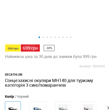
699 грн
-30%
999 грн
Найнижча ціна за 30 днів до знижки була 999 грн
Артикул -
8559262
DECATHLON
Сонцезахисні окуляри MH140 для туризму
категорія 3 сині/помаранчеві
Колір :
Чорний
›