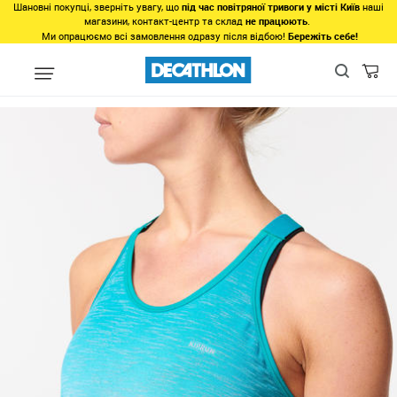
Шановні покупці, зверніть увагу, що
під час повітряної тривоги у місті Київ
наші
магазини, контакт-центр та склад
не працюють
.
Ми опрацюємо всі замовлення одразу після відбою!
Бережіть себе!
Види спорту
Біг
Одяг для бігу
Футболки, майки для бігу