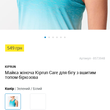
549 грн
Артикул -
8573948
KIPRUN
Майка жіноча Kiprun Care для бігу з вшитим
топом бірюзова
Колір :
Зелений / Білий