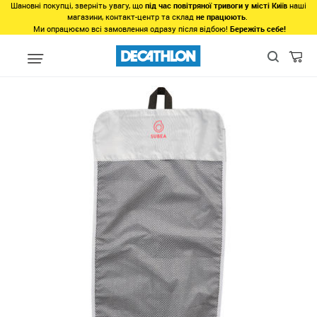
Шановні покупці, зверніть увагу, що
під час повітряної тривоги у місті Київ
наші
магазини, контакт-центр та склад
не працюють
.
Ми опрацюємо всі замовлення одразу після відбою!
Бережіть себе!
Види спорту
Водні види спорту
Дайвінг та снорклінг
Набо