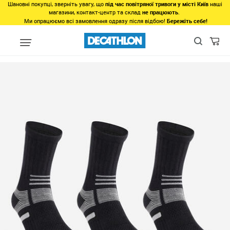
Шановні покупці, зверніть увагу, що
під час повітряної тривоги у місті Київ
наші
магазини, контакт-центр та склад
не працюють
.
Ми опрацюємо всі замовлення одразу після відбою!
Бережіть себе!
Регіон
Жінкам у Львові
Одяг у Львові
Нижня білизна у Ль