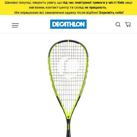
Шановні покупці, зверніть увагу, що
під час повітряної тривоги у місті Київ
наші
магазини, контакт-центр та склад
не працюють
.
Ми опрацюємо всі замовлення одразу після відбою!
Бережіть себе!
Види спорту
Спорт з ракетками
Сквош
Ракетки для сквош