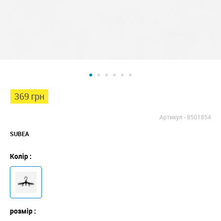
369 грн
Артикул -
8501854
SUBEA
Колір :
розмір :