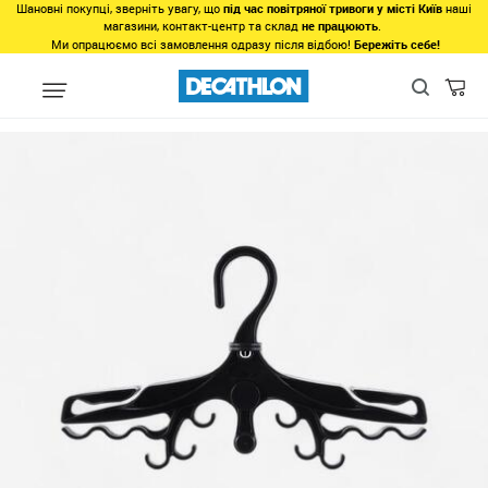
Шановні покупці, зверніть увагу, що
під час повітряної тривоги у місті Київ
наші
магазини, контакт-центр та склад
не працюють
.
Ми опрацюємо всі замовлення одразу після відбою!
Бережіть себе!
Останні розміри
Останні розміри все для плавання