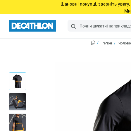
Шановні покупці, зверніть увагу,
Ми
Регіон
Чоловік