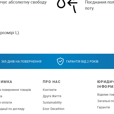
ечує абсолютну свободу
Поєднання пол
поту.
розмірі L).
365 ДНІВ НА ПОВЕРНЕННЯ
ГАРАНТІЯ ВІД 2 РОКІВ
РИМКА
ПРО НАС
ЮРИДИ
ІНФОРМ
а повернення товарів
Контакти
Відклик то
ка
Друге Життя
Загальні п
и оплати
Sustainability
Гарантія
дації по догляду
Блог Decathlon