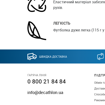
Еластичний матеріал забезп
рухів.
ЛЕГКІСТЬ
Футболка дуже легка (115 г у 
ШВИДКА ДОСТАВКА
ПІДТ
ГАРЯЧА ЛІНІЯ
0 800 21 84 84
Обмін т
Достав
info@decathlon.ua
Способ
Рекомен