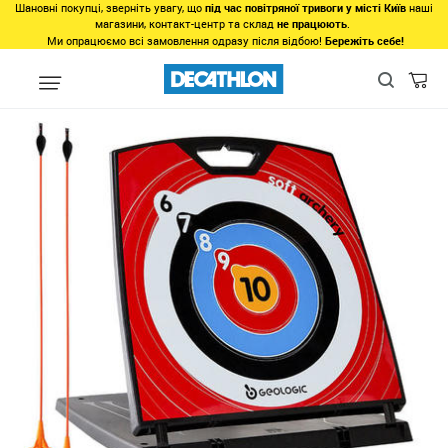
Шановні покупці, зверніть увагу, що
під час повітряної тривоги у місті Київ
наші
магазини, контакт-центр та склад
не працюють
.
Ми опрацюємо всі замовлення одразу після відбою!
Бережіть себе!
Види спорту
Точні види спорту
Стрільба з лука
Луки
Ре