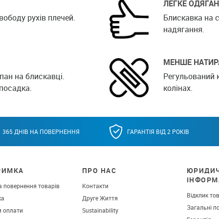
ЛЕГКЕ ОДЯГА
вободу рухів плечей.
Блискавка на 
надягання.
МЕНШЕ НАТИР
пан на блискавці.
Регульований к
посадка.
колінах.
365 ДНІВ НА ПОВЕРНЕННЯ
ГАРАНТІЯ ВІД 2 РОКІВ
РИМКА
ПРО НАС
ЮРИДИ
ІНФОРМ
а повернення товарів
Контакти
Відклик то
ка
Друге Життя
Загальні п
и оплати
Sustainability