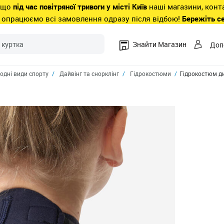
 що
під час повітряної тривоги у місті Київ
наші магазини, конт
 опрацюємо всі замовлення одразу після відбою!
Бережіть с
Знайти Магазин
Доп
одні види спорту
Дайвінг та снорклінг
Гідрокостюми
Гідрокостюм ди