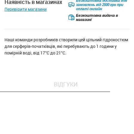
Безкоштовна доставка для
наявність в магазинах
замовлень від 2500 грн при
Перевірити магазини
оплаті онлайн
Безкоштовна видача в
магазині
Наші команди розробників створили цей цільний гідрокостюм
для серферів-початківців, які перебувають до 1 години у
помірній воді, від 17°C до 21°C.
ВІДГУКИ