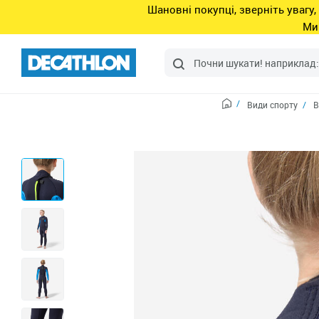
Шановні покупці, зверніть увагу,
Ми
Види спорту
В