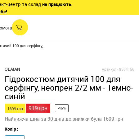
акт-центр та склад
не працюють
.
ебе!
омога
тячий 100 для серфінгу, неопрен 2/2 мм - Темно-синій
OLAIAN
Артикул -
8504156
Гідрокостюм дитячий 100 для
серфінгу, неопрен 2/2 мм - Темно-
синій
919 грн
-46%
1699 грн
Найнижча ціна за 30 днів до знижки була 1699 грн
Колір :