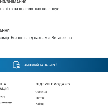
ННЯ/ЗНІМАННЯ
спині та на щиколотках полегшує
АННЯ
омір. Без швів під пахвами. Вставки на
ЗАМОВЛЯЙ ТА ЗАБИРАЙ
ЧНА
ЛІДЕРИ ПРОДАЖУ
АЦІЯ
Quechua
вару
Tarmak
оложення
Kalenji