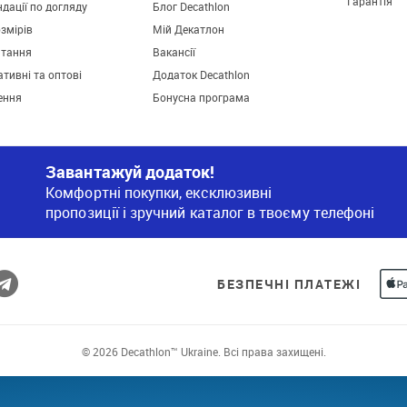
Гарантія
дації по догляду
Блог Decathlon
озмірів
Мій Декатлон
итання
Вакансії
тивні та оптові
Додаток Decathlon
ення
Бонусна програма
Завантажуй додаток!
Комфортні покупки, ексклюзивні
пропозиції і зручний каталог в твоєму телефоні
БЕЗПЕЧНІ ПЛАТЕЖІ
© 2026 Decathlon™ Ukraine. Всі права захищені.