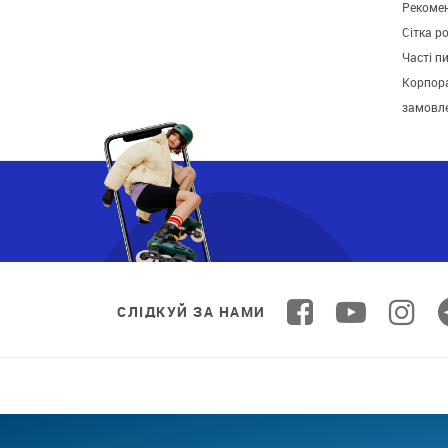
Рекомен
Сітка р
Часті п
Корпора
замовл
СЛІДКУЙ ЗА НАМИ