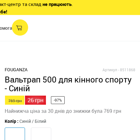
акт-центр та склад
не працюють
.
ебе!
омога
FOUGANZA
Артикул -
8511868
Вальтрап 500 для кінного спорту
- Синій
26 грн
-97%
769 грн
Найнижча ціна за 30 днів до знижки була 769 грн
Колір :
Синій / Білий