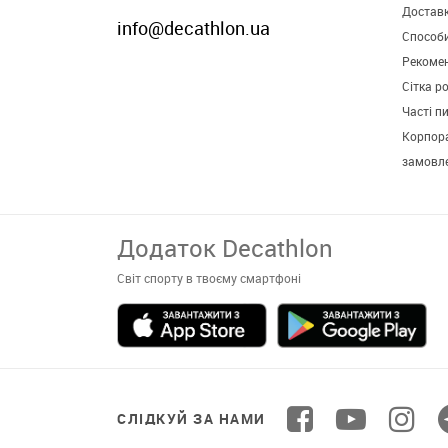
Достав
info@decathlon.ua
Способ
Рекомен
Сітка р
Часті п
Корпора
замовл
Додаток Decathlon
Світ спорту в твоєму смартфоні
СЛІДКУЙ ЗА НАМИ