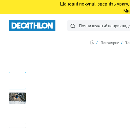
Шановні покупці, зверніть увагу,
Ми
Популярне
То