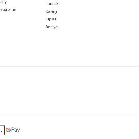
вару
Tarmak
оложення
Kalenji
Kipsta
Domyos