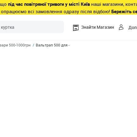
 що
під час повітряної тривоги у місті Київ
наші магазини, конт
 опрацюємо всі замовлення одразу після відбою!
Бережіть с
Знайти Магазин
Доп
вари 500-1000грн
Вальтрап 500 для -