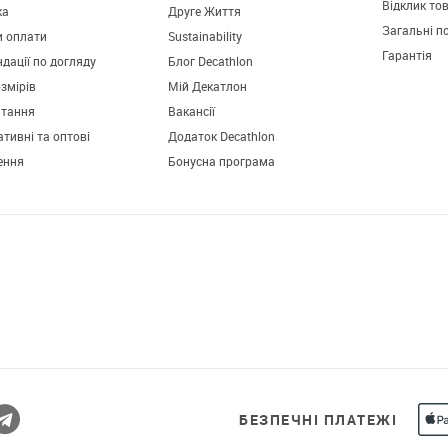
Відклик то
ка
Друге Життя
Загальні п
и оплати
Sustainability
Гарантія
дації по догляду
Блог Decathlon
озмірів
Мій Декатлон
итання
Вакансії
тивні та оптові
Додаток Decathlon
ення
Бонусна програма
БЕЗПЕЧНІ ПЛАТЕЖІ