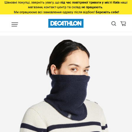
Шановні покупці, зверніть увагу, що
під час повітряної тривоги у місті Київ
наші
магазини, контакт-центр та склад
не працюють
.
Ми опрацюємо всі замовлення одразу після відбою!
Бережіть себе!
Види спорту
Туризм, Кемпiнг
Туризм - Походи - Трекінг
Одя