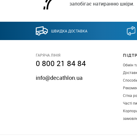
запобігає натиранню шкіри.
ШВИДКА ДОСТАВКА
ПІДТ
ГАРЯЧА ЛІНІЯ
0 800 21 84 84
Обмін т
Достав
info@decathlon.ua
Способ
Рекомен
Сітка р
Часті п
Корпора
замовл