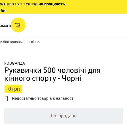
акт-центр та склад
не працюють
.
ебе!
омога
 500 чоловічі для кінного спорту - Чорні
FOUGANZA
Рукавички 500 чоловічі для
кінного спорту - Чорні
0 грн

Недостатньо товарів в наявності
Розпродано