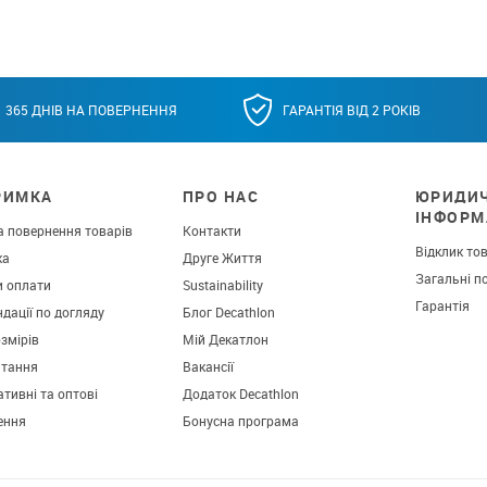
365 ДНІВ НА ПОВЕРНЕННЯ
ГАРАНТІЯ ВІД 2 РОКІВ
РИМКА
ПРО НАС
ЮРИДИ
ІНФОРМ
а повернення товарів
Контакти
Відклик то
ка
Друге Життя
Загальні п
и оплати
Sustainability
Гарантія
дації по догляду
Блог Decathlon
озмірів
Мій Декатлон
итання
Вакансії
тивні та оптові
Додаток Decathlon
ення
Бонусна програма