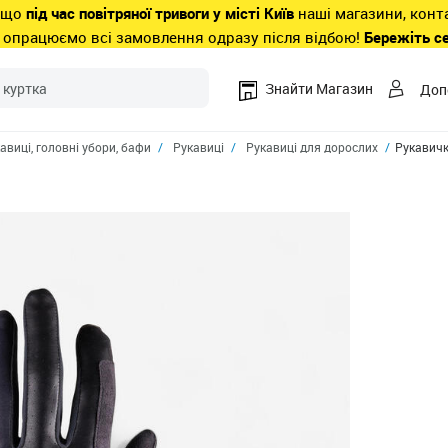
 що
під час повітряної тривоги у місті Київ
наші магазини, конт
 опрацюємо всі замовлення одразу після відбою!
Бережіть с
Знайти Магазин
Доп
авиці, головні убори, бафи
Рукавиці
Рукавиці для дорослих
Рукавички