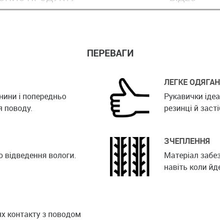
ПЕРЕВАГИ
ЛЕГКЕ ОДЯГА
анини і попередньо
Рукавички ідеа
 поводу.
резинці й засті
ЗЧЕПЛЕННЯ
о відведення вологи.
Матеріал забе
навіть коли йд
ях контакту з поводом