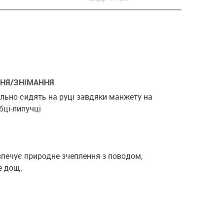
ННЯ/ЗНІМАННЯ
льно сидять на руці завдяки манжету на
бці-липучці
зпечує природне зчеплення з поводом,
е дощ.