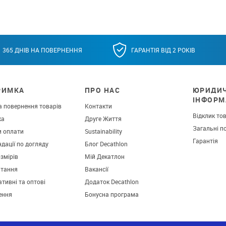
365 ДНІВ НА ПОВЕРНЕННЯ
ГАРАНТІЯ ВІД 2 РОКІВ
РИМКА
ПРО НАС
ЮРИДИ
ІНФОРМ
а повернення товарів
Контакти
Відклик то
ка
Друге Життя
Загальні п
и оплати
Sustainability
Гарантія
дації по догляду
Блог Decathlon
озмірів
Мій Декатлон
итання
Вакансії
тивні та оптові
Додаток Decathlon
ення
Бонусна програма