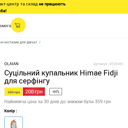
акт-центр та склад
не працюють
.
ебе!
омога
ні костюми для дівчат
Суцільний купальник Himae Fidji для серфінгу
OLAIAN
Артикул -
8520461
Суцільний купальник Himae Fidji
для серфінгу
200 грн
-44%
359 грн
Найнижча ціна за 30 днів до знижки була 359 грн
Колір :