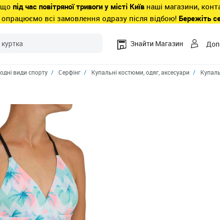
 що
під час повітряної тривоги у місті Київ
наші магазини, конт
 опрацюємо всі замовлення одразу після відбою!
Бережіть с
Знайти Магазин
Доп
одні види спорту
Серфінг
Купальні костюми, одяг, аксесуари
Купаль