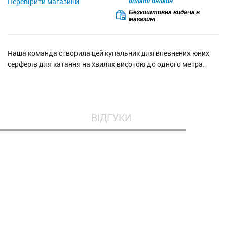
Перевірити магазини
оплаті онлайн
Безкоштовна видача в
магазині
Наша команда створила цей купальник для впевнених юних
серферів для катання на хвилях висотою до одного метра.
ВІДГУКИ