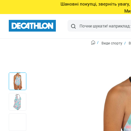
Шановні покупці, зверніть увагу,
Ми
Види спорту
В