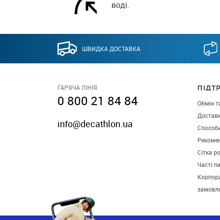
воді.
ШВИДКА ДОСТАВКА
ПІДТ
ГАРЯЧА ЛІНІЯ
0 800 21 84 84
Обмін т
Достав
info@decathlon.ua
Способ
Рекомен
Сітка р
Часті п
Корпора
замовл