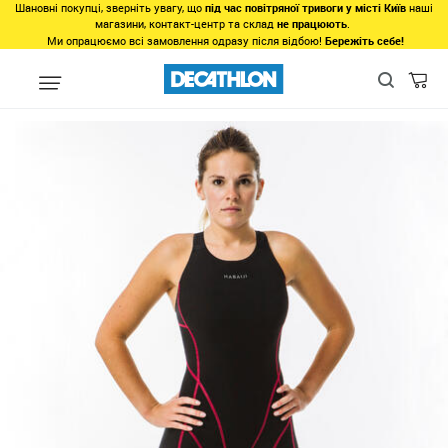
Шановні покупці, зверніть увагу, що
під час повітряної тривоги у місті Київ
наші
магазини, контакт-центр та склад
не працюють
.
Ми опрацюємо всі замовлення одразу після відбою!
Бережіть себе!
Регіон
Жінкам у Львові
Все для плавання у Львові
Купальн