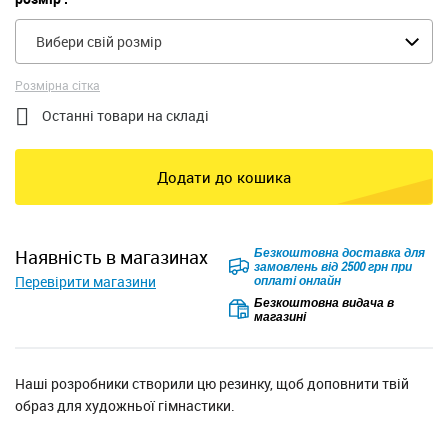
Вибери свій розмір
Розмірна сітка

Останні товари на складі
Додати до кошика
Безкоштовна доставка для
наявність в магазинах
замовлень від 2500 грн при
Перевірити магазини
оплаті онлайн
Безкоштовна видача в
магазині
Наші розробники створили цю резинку, щоб доповнити твій
образ для художньої гімнастики.