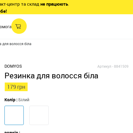
акт-центр та склад
не працюють
.
ебе!
омога
а для волосся біла
DOMYOS
Артикул -
8841509
Резинка для волосся біла
179 грн
Колір :
Білий
розмір :