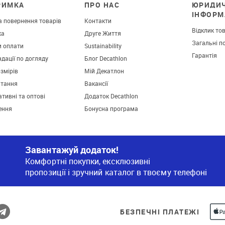
РИМКА
ПРО НАС
ЮРИДИ
ІНФОРМ
а повернення товарів
Контакти
Відклик то
ка
Друге Життя
Загальні п
и оплати
Sustainability
Гарантія
дації по догляду
Блог Decathlon
озмірів
Мій Декатлон
итання
Вакансії
тивні та оптові
Додаток Decathlon
ення
Бонусна програма
Завантажуй додаток!
Комфортні покупки, ексклюзивні
пропозиції і зручний каталог в твоєму телефоні
БЕЗПЕЧНІ ПЛАТЕЖІ