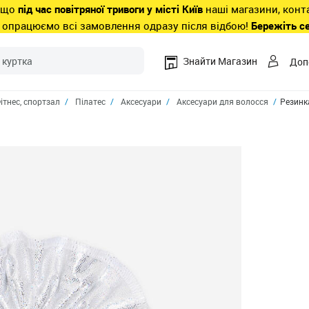
 що
під час повітряної тривоги у місті Київ
наші магазини, конт
 опрацюємо всі замовлення одразу після відбою!
Бережіть с
Знайти Магазин
Доп
ітнес, спортзал
Пілатес
Аксесуари
Аксесуари для волосся
Резинк