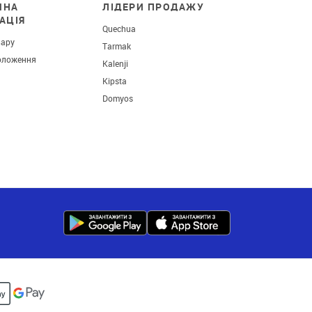
ЧНА
ЛІДЕРИ ПРОДАЖУ
АЦІЯ
Quechua
вару
Tarmak
оложення
Kalenji
Kipsta
Domyos