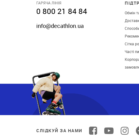
ПІДТ
ГАРЯЧА ЛІНІЯ
0 800 21 84 84
Обмін т
Достав
info@decathlon.ua
Способ
Рекомен
Сітка р
Часті п
Корпора
замовл
СЛІДКУЙ ЗА НАМИ