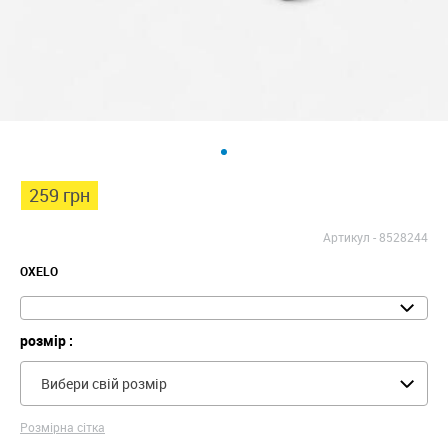
259 грн
Артикул -
8528244
OXELO
розмір :
Вибери свій розмір
Розмірна сітка