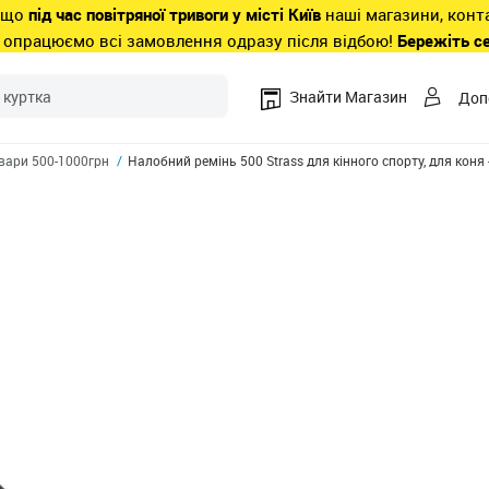
 що
під час повітряної тривоги у місті Київ
наші магазини, конт
 опрацюємо всі замовлення одразу після відбою!
Бережіть с
Знайти Магазин
Доп
вари 500-1000грн
Налобний ремінь 500 Strass для кінного спорту, для коня