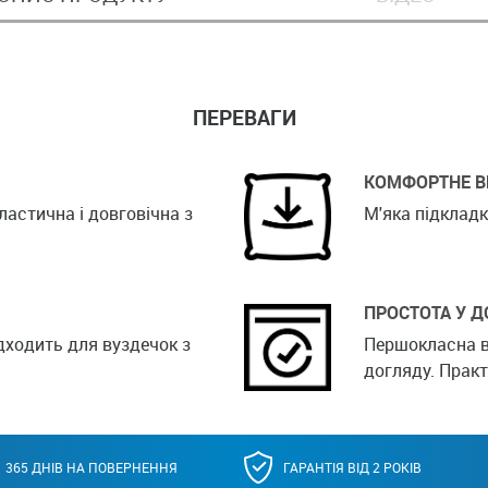
ПЕРЕВАГИ
КОМФОРТНЕ В
ластична і довговічна з
М'яка підкладк
ПРОСТОТА У Д
ідходить для вуздечок з
Першокласна в
догляду. Практ
365 ДНІВ НА ПОВЕРНЕННЯ
ГАРАНТІЯ ВІД 2 РОКІВ