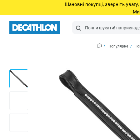
Шановні покупці, зверніть увагу,
Ми
Популярне
То