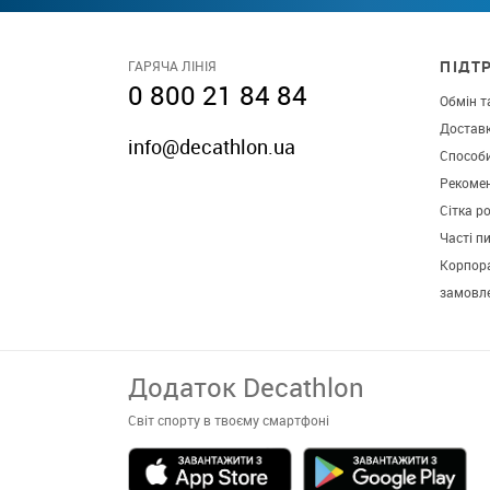
ПІДТ
ГАРЯЧА ЛІНІЯ
0 800 21 84 84
Обмін т
Достав
info@decathlon.ua
Способ
Рекомен
Сітка р
Часті п
Корпора
замовл
Додаток Decathlon
Світ спорту в твоєму смартфоні