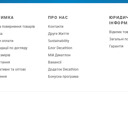
РИМКА
ПРО НАС
ЮРИДИ
ІНФОРМ
а повернення товарів
Контакти
Відклик то
ка
Друге Життя
Загальні п
и оплати
Sustainability
Гарантія
дації по догляду
Блог Decathlon
озмірів
Мій Декатлон
итання
Вакансії
тивні та оптові
Додаток Decathlon
ення
Бонусна програма