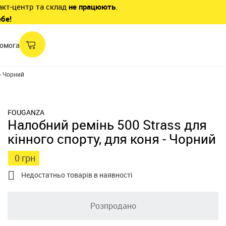
акт-центр та склад
не працюють
.
ебе!
омога
 - Чорний
FOUGANZA
Налобний ремінь 500 Strass для
кінного спорту, для коня - Чорний
0 грн

Недостатньо товарів в наявності
Розпродано