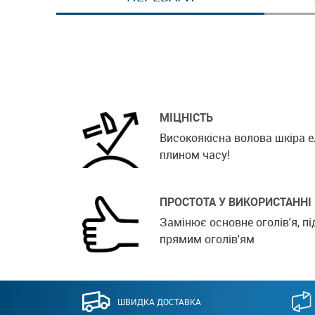
МІЦНІСТЬ
Високоякісна волова шкіра е
плином часу!
ПРОСТОТА У ВИКОРИСТАННІ
Замінює основне оголів'я, п
прямим оголів'ям
ШВИДКА ДОСТАВКА