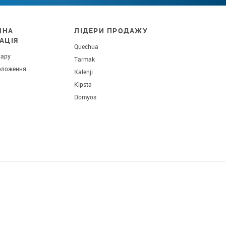
ЧНА
ЛІДЕРИ ПРОДАЖУ
АЦІЯ
Quechua
вару
Tarmak
оложення
Kalenji
Kipsta
Domyos