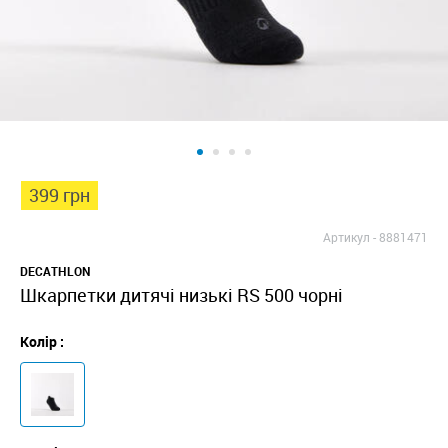
399 грн
Артикул -
8881471
DECATHLON
Шкарпетки дитячі низькі RS 500 чорні
Колір :