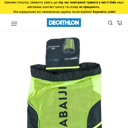
Шановні покупці, зверніть увагу, що
під час повітряної тривоги у місті Київ
наші
магазини, контакт-центр та склад
не працюють
.
Ми опрацюємо всі замовлення одразу після відбою!
Бережіть себе!
Види спорту
Водні види спорту
Плавання у басейні
Аксес