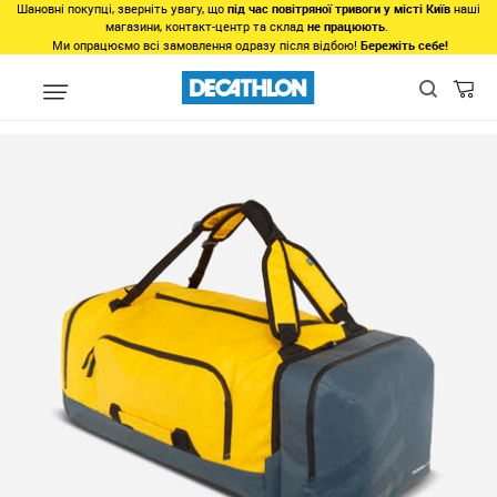
Шановні покупці, зверніть увагу, що
під час повітряної тривоги у місті Київ
наші
магазини, контакт-центр та склад
не працюють
.
Ми опрацюємо всі замовлення одразу після відбою!
Бережіть себе!
Види спорту
Туризм, Кемпiнг
Туризм - Походи - Трекінг
Рюк