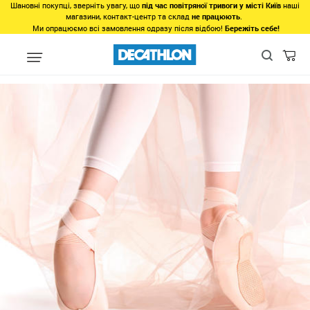
Шановні покупці, зверніть увагу, що
під час повітряної тривоги у місті Київ
наші
магазини, контакт-центр та склад
не працюють
.
Ми опрацюємо всі замовлення одразу після відбою!
Бережіть себе!
unlinked