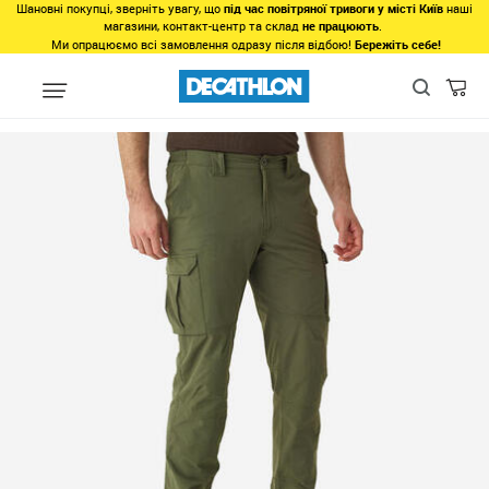
Шановні покупці, зверніть увагу, що
під час повітряної тривоги у місті Київ
наші
магазини, контакт-центр та склад
не працюють
.
Ми опрацюємо всі замовлення одразу після відбою!
Бережіть себе!
Регіон
Чоловікам у Дніпрі
Одяг у Дніпрі
Низ у Дніпрі
Шт