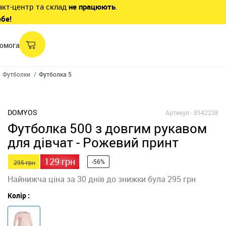
акт-центр та склад
не працюють
.
ебе!
омога
Футболки
Футболка 500 з довгим рукавом для дівчат - Рожевий принт
DOMYOS
Артикул -
8542238
Футболка 500 з довгим рукавом
для дівчат - Рожевий принт
129 грн
-56%
295 грн
Найнижча ціна за 30 днів до знижки була 295 грн
Колір :