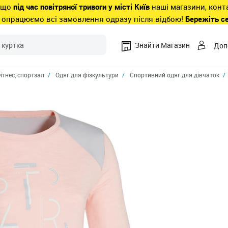
 що
під час повітряної тривоги у місті Київ
наші магазини, конт
 опрацюємо всі замовлення одразу після відбою!
Бережіть с
Знайти Магазин
Доп
ітнес, спортзал
Одяг для фізкультури
Спортивний одяг для дівчаток