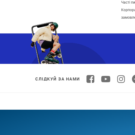
Часті п
Корпора
замовл
СЛІДКУЙ ЗА НАМИ