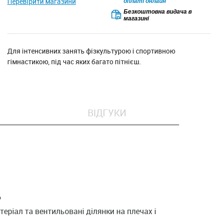
Перевірити магазини
оплаті онлайн
Безкоштовна видача в
магазині
Для інтенсивних занять фізкультурою і спортивною
гімнастикою, під час яких багато пітнієш.
ВІДГУКИ
Ь
еріал та вентильовані ділянки на плечах і