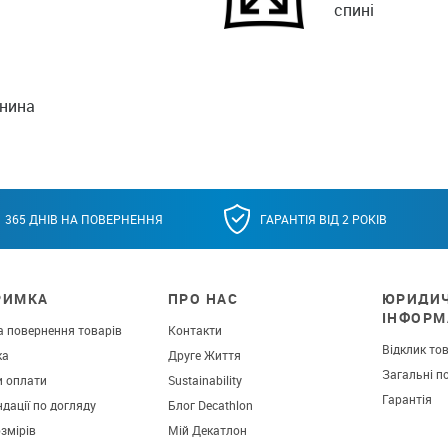
спині
анина
365 ДНІВ НА ПОВЕРНЕННЯ
ГАРАНТІЯ ВІД 2 РОКІВ
РИМКА
ПРО НАС
ЮРИДИ
ІНФОРМ
а повернення товарів
Контакти
Відклик то
ка
Друге Життя
Загальні п
и оплати
Sustainability
Гарантія
дації по догляду
Блог Decathlon
озмірів
Мій Декатлон