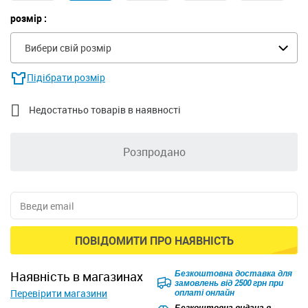
розмір :
Вибери свій розмір
Підібрати розмір

Недостатньо товарів в наявності
Розпродано
ПОВІДОМИТИ ПРО НАЯВНІСТЬ
Безкоштовна доставка для
наявність в магазинах
замовлень від 2500 грн при
Перевірити магазини
оплаті онлайн
Безкоштовна видача в