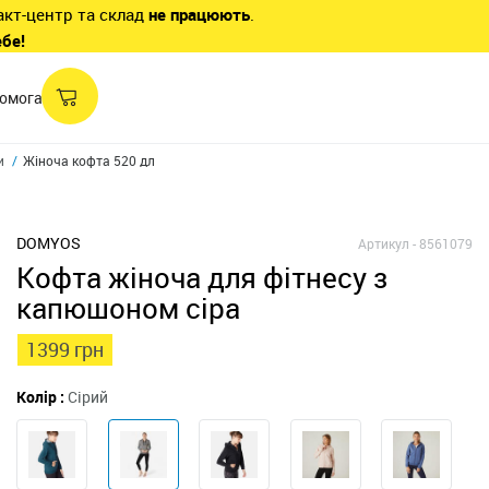
акт-центр та склад
не працюють
.
ебе!
омога
и
Жіноча кофта 520 для пілатесу та гімнастики, з -
DOMYOS
Артикул -
8561079
Кофта жіноча для фітнесу з
капюшоном сіра
1399 грн
Колір :
Сірий