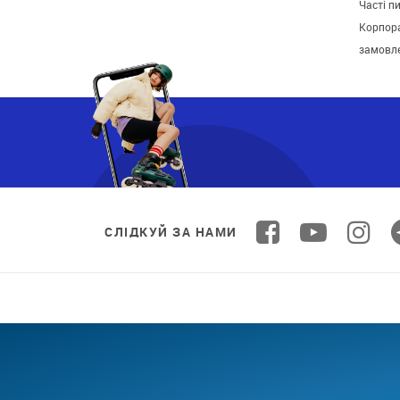
Часті п
Корпора
замовл
СЛІДКУЙ ЗА НАМИ