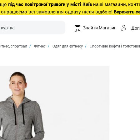
 що
під час повітряної тривоги у місті Київ
наші магазини, конт
 опрацюємо всі замовлення одразу після відбою!
Бережіть с
Знайти Магазин
Доп
ітнес, спортзал
Фітнес
Одяг для фітнесу
Спортивні кофти і толстовк