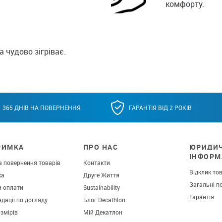
комфорту.
 чудово зігріває.
365 ДНІВ НА ПОВЕРНЕННЯ
ГАРАНТІЯ ВІД 2 РОКІВ
РИМКА
ПРО НАС
ЮРИДИ
ІНФОРМ
а повернення товарів
Контакти
Відклик то
ка
Друге Життя
Загальні п
и оплати
Sustainability
Гарантія
дації по догляду
Блог Decathlon
озмірів
Мій Декатлон