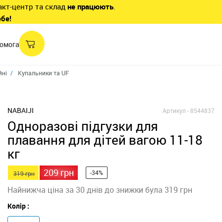
акт-центр та склад
не працюють
.
ебе!
омога
йні
Купальники та UF одяг для малюків
Одноразові підгузки для плаванн
NABAIJI
Артикул -
8544837
Одноразові підгузки для
плавання для дітей вагою 11-18
кг
209 грн
-34%
319 грн
Найнижча ціна за 30 днів до знижки була 319 грн
Колір :