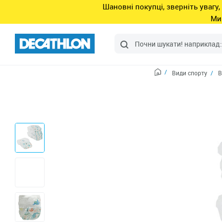
Шановні покупці, зверніть увагу,
Ми
Види спорту
В