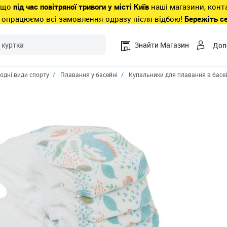
 що
під час повітряної тривоги у місті Київ
наші магазини, конт
 опрацюємо всі замовлення одразу після відбою!
Бережіть с
Знайти Магазин
Доп
одні види спорту
Плавання у басейні
Купальники для плавання в басе