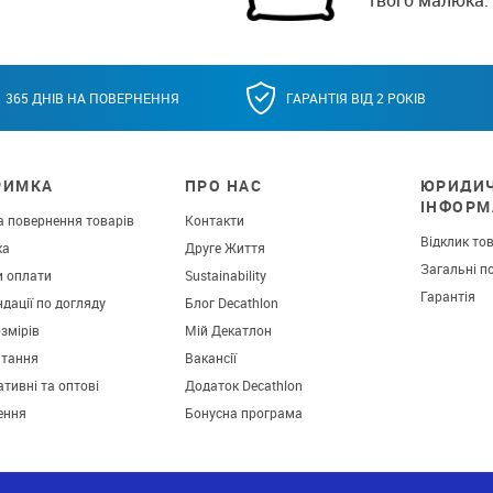
365 ДНІВ НА ПОВЕРНЕННЯ
ГАРАНТІЯ ВІД 2 РОКІВ
РИМКА
ПРО НАС
ЮРИДИ
ІНФОРМ
а повернення товарів
Контакти
Відклик то
ка
Друге Життя
Загальні п
и оплати
Sustainability
Гарантія
дації по догляду
Блог Decathlon
озмірів
Мій Декатлон
итання
Вакансії
тивні та оптові
Додаток Decathlon
ення
Бонусна програма