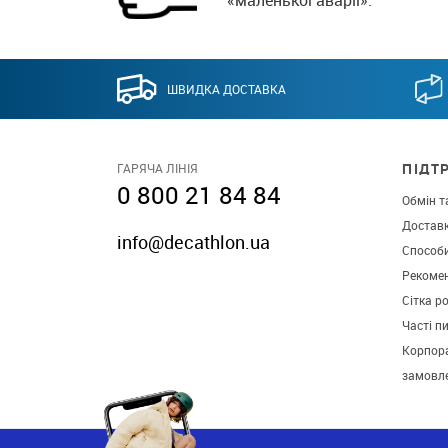
ШВИДКА ДОСТАВКА
ПІДТ
ГАРЯЧА ЛІНІЯ
0 800 21 84 84
Обмін т
Достав
info@decathlon.ua
Способ
Рекомен
Сітка р
Часті п
Корпора
замовл