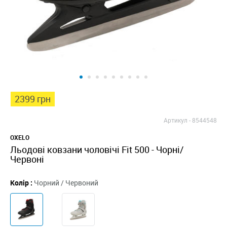
2399 грн
Артикул -
8544548
OXELO
Льодові ковзани чоловічі Fit 500 - Чорні/
Червоні
Колір :
Чорний / Червоний