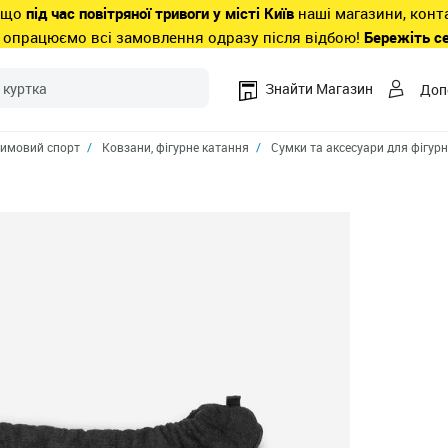
 що
під час повітряної тривоги у місті Київ
наші магазини, конт
 опрацюємо всі замовлення одразу після відбою!
Бережіть с
Знайти Магазин
Доп
имовий спорт
Ковзани, фігурне катання
Сумки та аксесуари для фігур