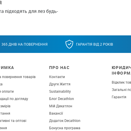
Я
та підходять для лез будь-
365 ДНІВ НА ПОВЕРНЕННЯ
ГАРАНТІЯ ВІД 2 РОКІВ
РИМКА
ПРО НАС
ЮРИДИ
ІНФОРМ
а повернення товарів
Контакти
Відклик то
ка
Друге Життя
Загальні п
и оплати
Sustainability
Гарантія
дації по догляду
Блог Decathlon
озмірів
Мій Декатлон
итання
Вакансії
тивні та оптові
Додаток Decathlon
ення
Бонусна програма