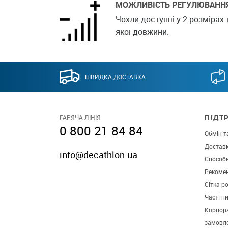
МОЖЛИВІСТЬ РЕГУЛЮВАНН
Чохли доступні у 2 розмірах 
якої довжини.
ШВИДКА ДОСТАВКА
ПІДТ
ГАРЯЧА ЛІНІЯ
0 800 21 84 84
Обмін т
Достав
info@decathlon.ua
Способ
Рекомен
Сітка р
Часті п
Корпора
замовл