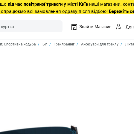
 що
під час повітряної тривоги у місті Київ
наші магазини, конт
 опрацюємо всі замовлення одразу після відбою!
Бережіть с
Знайти Магазин
Доп
іг, Спортивна ходьба
Біг
Трейлранінг
Аксесуари для трейлу
Ліхта