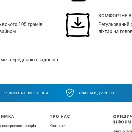
КОМФОРТНЕ В
 всього 105 грамів
Регульований 
зайном.
ліхтар на голов
а між передньою і задньою
365 ДНІВ НА ПОВЕРНЕННЯ
ГАРАНТІЯ ВІД 2 РОКІВ
РИМКА
ПРО НАС
ЮРИДИ
ІНФОРМ
а повернення товарів
Контакти
Відклик то