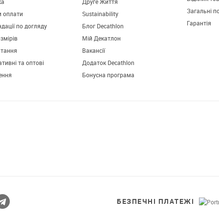
ка
Друге Життя
Загальні п
и оплати
Sustainability
Гарантія
дації по догляду
Блог Decathlon
озмірів
Мій Декатлон
итання
Вакансії
тивні та оптові
Додаток Decathlon
ення
Бонусна програма
Завантажуй додаток!
Комфортні покупки, ексклюзивні
пропозиції і зручний каталог в твоєму телефоні
БЕЗПЕЧНІ ПЛАТЕЖІ
© 2026 Decathlon™ Ukraine. Всі права захищені.