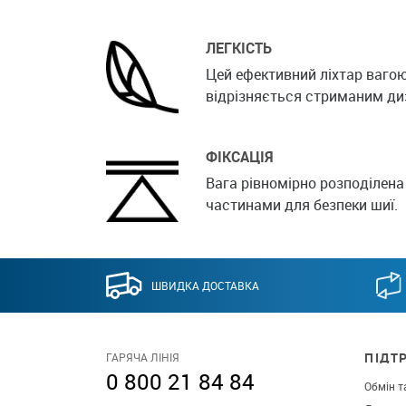
ЛЕГКІСТЬ
Цей ефективний ліхтар вагою
відрізняється стриманим ди
ФІКСАЦІЯ
Вага рівномірно розподілен
частинами для безпеки шиї.
ШВИДКА ДОСТАВКА
ПІДТ
ГАРЯЧА ЛІНІЯ
0 800 21 84 84
Обмін т