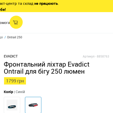
акт-центр та склад
не працюють
.
ебе!
омога
рі
Ontrail 250
EVADICT
Артикул -
8858763
Фронтальний ліхтар Evadict
Ontrail для бігу 250 люмен
1799 грн
Колір :
Синій