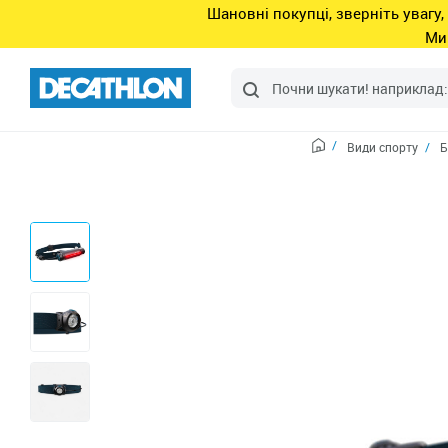
Шановні покупці, зверніть увагу,
Ми
Види спорту
Б