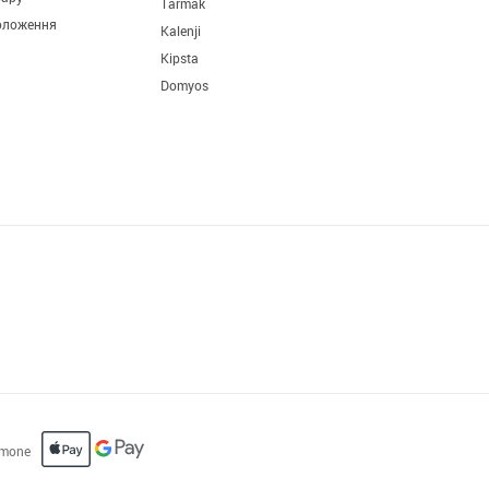
Tarmak
оложення
Kalenji
Kipsta
Domyos