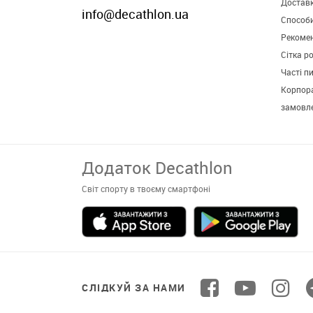
Достав
info@decathlon.ua
Способ
Рекомен
Сітка р
Часті п
Корпора
замовл
СЛІДКУЙ ЗА НАМИ