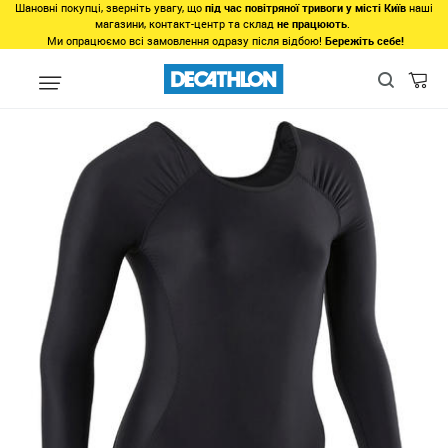
Шановні покупці, зверніть увагу, що
під час повітряної тривоги у місті Київ
наші
магазини, контакт-центр та склад
не працюють
.
Ми опрацюємо всі замовлення одразу після відбою!
Бережіть себе!
Бренди
Продукція Domyos
Одяг Domyos
Купальники для б