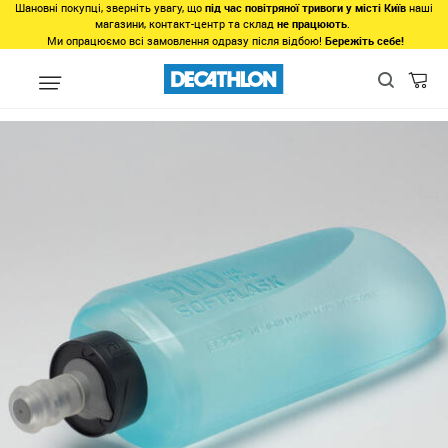
Шановні покупці, зверніть увагу, що
під час повітряної тривоги у місті Київ
наші
магазини, контакт-центр та склад
не працюють
.
Ми опрацюємо всі замовлення одразу після відбою!
Бережіть себе!
Види спорту
Біг, Спортивна ходьба
Біг
Аксесуари, споряд