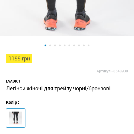
1199 грн
Артикул -
8548930
EVADICT
Легінси жіночі для трейлу чорні/бронзові
Колір :