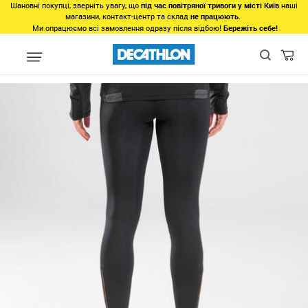
Шановні покупці, зверніть увагу, що
під час повітряної тривоги у місті Київ
наші
магазини, контакт-центр та склад
не працюють
.
Ми опрацюємо всі замовлення одразу після відбою!
Бережіть себе!
Регіон
Жінкам у Львові
Одяг у Львові
Низ у Львові
Лег