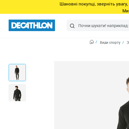
Шановні покупці, зверніть увагу,
Ми
Види спорту
З