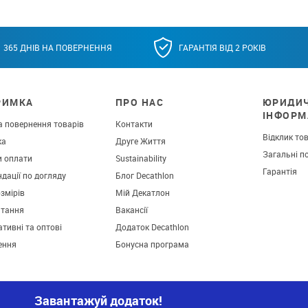
365 ДНІВ НА ПОВЕРНЕННЯ
ГАРАНТІЯ ВІД 2 РОКІВ
РИМКА
ПРО НАС
ЮРИДИ
ІНФОРМ
а повернення товарів
Контакти
Відклик то
ка
Друге Життя
Загальні п
и оплати
Sustainability
Гарантія
дації по догляду
Блог Decathlon
озмірів
Мій Декатлон
итання
Вакансії
тивні та оптові
Додаток Decathlon
ення
Бонусна програма
Завантажуй додаток!