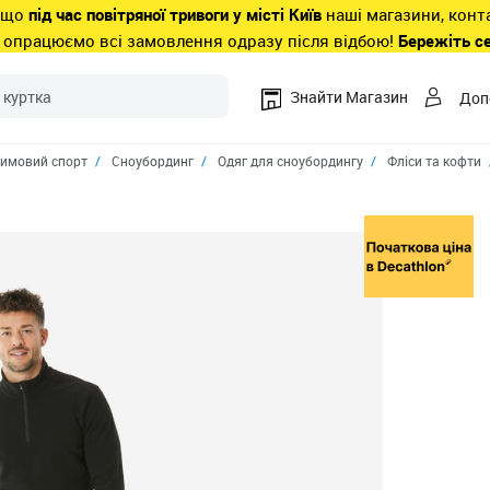
 що
під час повітряної тривоги у місті Київ
наші магазини, конт
 опрацюємо всі замовлення одразу після відбою!
Бережіть с
Знайти Магазин
Доп
имовий спорт
Сноубординг
Одяг для сноубордингу
Фліси та кофти