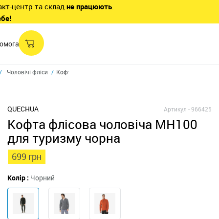
акт-центр та склад
не працюють
.
ебе!
омога
Чоловічі фліси
Кофта флісова чоловіча Mh100
QUECHUA
Артикул -
966425
Кофта флісова чоловіча MH100
для туризму чорна
699 грн
Колір :
Чорний