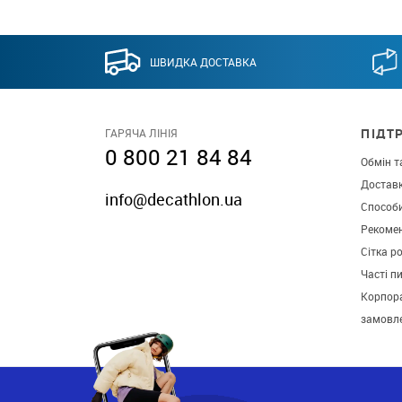
ШВИДКА ДОСТАВКА
ПІДТ
ГАРЯЧА ЛІНІЯ
0 800 21 84 84
Обмін т
Достав
info@decathlon.ua
Способ
Рекомен
Сітка р
Часті п
Корпора
замовл