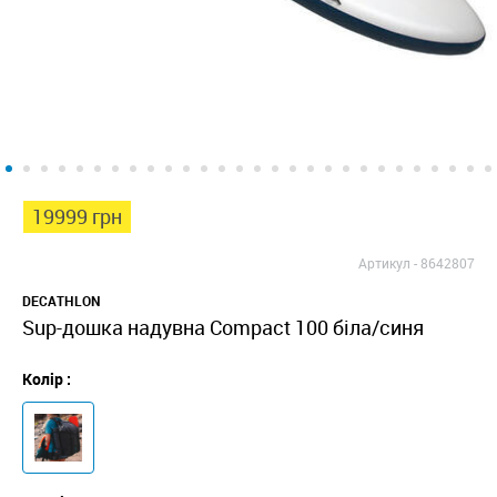
19999 грн
Артикул -
8642807
DECATHLON
Sup-дошка надувна Compact 100 біла/синя
Колір :