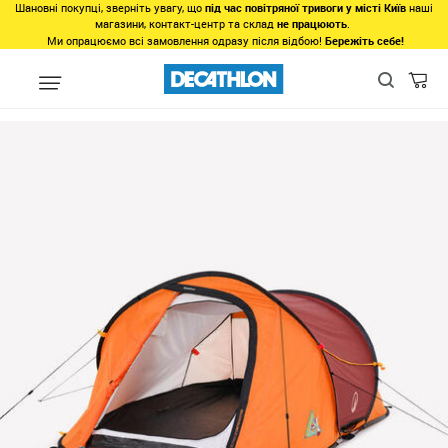
Шановні покупці, зверніть увагу, що
під час повітряної тривоги у місті Київ
наші
магазини, контакт-центр та склад
не працюють
.
Ми опрацюємо всі замовлення одразу після відбою!
Бережіть себе!
Види спорту
Туризм, Кемпiнг
Кемпінг
Намети
Саморозк