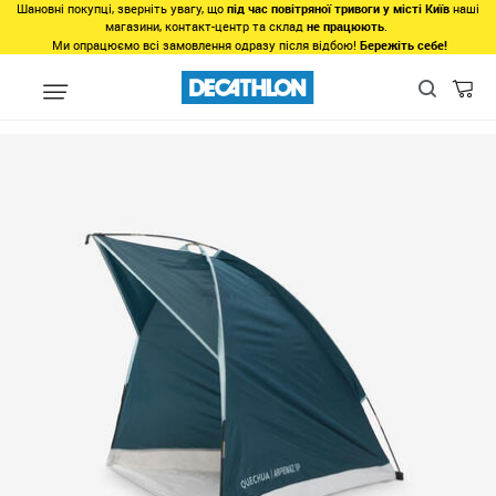
Шановні покупці, зверніть увагу, що
під час повітряної тривоги у місті Київ
наші
магазини, контакт-центр та склад
не працюють
.
Ми опрацюємо всі замовлення одразу після відбою!
Бережіть себе!
Види спорту
Туризм, Кемпiнг
Кемпінг
Намети
Пляжні н