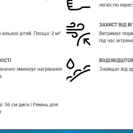
легкістю перес
ЗАХИСТ ВІД ВІ
кількох дітей. Площа: 2 м².
Витримує порив
під час вітряно
ОСТІ
ВОДОВІДШТОВ
 значно зменшує нагрівання
Захищає від др
а.
: 56 см диск | Ремінь для
г