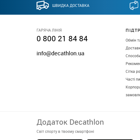
ШВИДКА ДОСТАВКА
ПІДТ
ГАРЯЧА ЛІНІЯ
0 800 21 84 84
Обмін т
Достав
info@decathlon.ua
Способ
Рекомен
Сітка р
Часті п
Корпора
замовл
Додаток Decathlon
Світ спорту в твоєму смартфоні