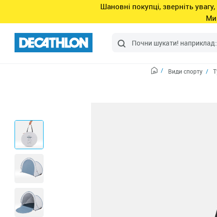
Шановні покупці, зверніть увагу,
Ми
Види спорту
Т