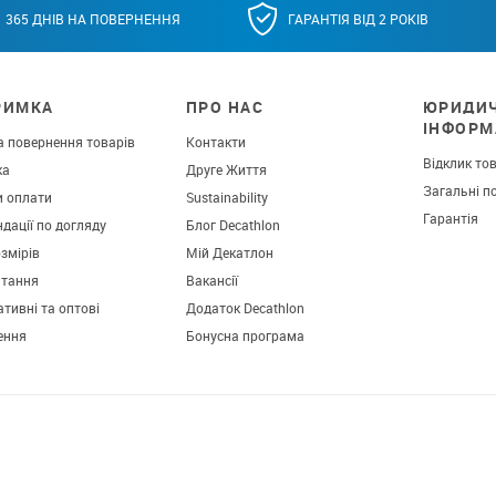
365 ДНІВ НА ПОВЕРНЕННЯ
ГАРАНТІЯ ВІД 2 РОКІВ
РИМКА
ПРО НАС
ЮРИДИ
ІНФОРМ
а повернення товарів
Контакти
Відклик то
ка
Друге Життя
Загальні п
и оплати
Sustainability
Гарантія
дації по догляду
Блог Decathlon
озмірів
Мій Декатлон
итання
Вакансії
тивні та оптові
Додаток Decathlon
ення
Бонусна програма