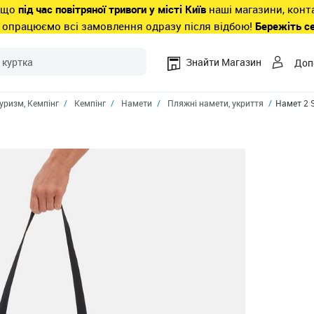
 що
під час повітряної тривоги у місті Київ
наші магазини, конт
 опрацюємо всі замовлення одразу після відбою!
Бережіть с
Знайти Магазин
Доп
уризм, Кемпiнг
Кемпінг
Намети
Пляжні намети, укриття
Намет 2 S