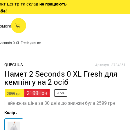
акт-центр та склад
не працюють
.
ебе!
омога
econds 0 XL Fresh для кемпінгу на 2 осіб
QUECHUA
Артикул -
8734851
Намет 2 Seconds 0 XL Fresh для
кемпінгу на 2 осіб
2199 грн
-15%
2599 грн
Найнижча ціна за 30 днів до знижки була 2599 грн
Колір :