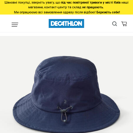
Шановні покупці, зверніть увагу, що
під час повітряної тривоги у місті Київ
наші
магазини, контакт-центр та склад
не працюють
.
Ми опрацюємо всі замовлення одразу після відбою!
Бережіть себе!
Види спорту
Туризм, Кемпiнг
Туризм - Походи - Трекінг
Одя