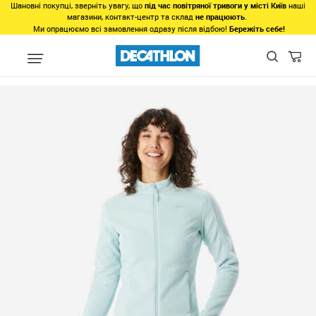
Шановні покупці, зверніть увагу, що
під час повітряної тривоги у місті Київ
наші
магазини, контакт-центр та склад
не працюють
.
Ми опрацюємо всі замовлення одразу після відбою!
Бережіть себе!
Види спорту
Зимовий спорт
Сноубординг
Одяг для сноуб