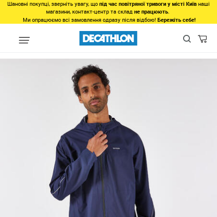
Шановні покупці, зверніть увагу, що
під час повітряної тривоги у місті Київ
наші
магазини, контакт-центр та склад
не працюють
.
Ми опрацюємо всі замовлення одразу після відбою!
Бережіть себе!
Регіон
Чоловікам у Дніпрі
Одяг у Дніпрі
Верхній одяг у Дні