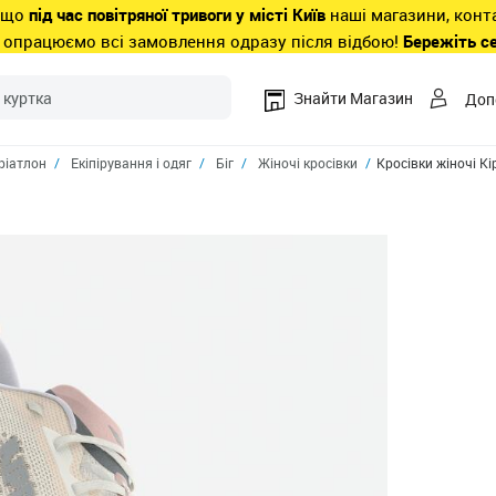
 що
під час повітряної тривоги у місті Київ
наші магазини, конт
 опрацюємо всі замовлення одразу після відбою!
Бережіть с
Знайти Магазин
Доп
ріатлон
Екіпірування і одяг
Біг
Жіночі кросівки
Кросівки жіночі Kip