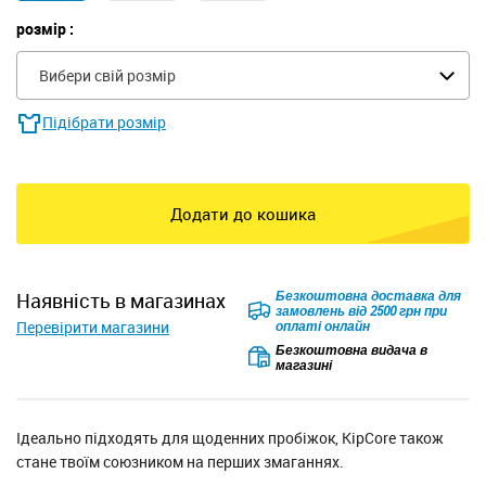
розмір :
Вибери свій розмір
Підібрати розмір
Додати до кошика
Безкоштовна доставка для
наявність в магазинах
замовлень від 2500 грн при
Перевірити магазини
оплаті онлайн
Безкоштовна видача в
магазині
Ідеально підходять для щоденних пробіжок, KipCore також
стане твоїм союзником на перших змаганнях.