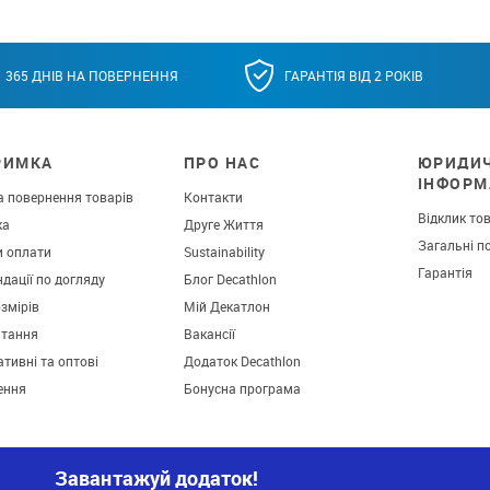
365 ДНІВ НА ПОВЕРНЕННЯ
ГАРАНТІЯ ВІД 2 РОКІВ
РИМКА
ПРО НАС
ЮРИДИ
ІНФОРМ
а повернення товарів
Контакти
Відклик то
ка
Друге Життя
Загальні п
и оплати
Sustainability
Гарантія
дації по догляду
Блог Decathlon
озмірів
Мій Декатлон
итання
Вакансії
тивні та оптові
Додаток Decathlon
ення
Бонусна програма
Завантажуй додаток!