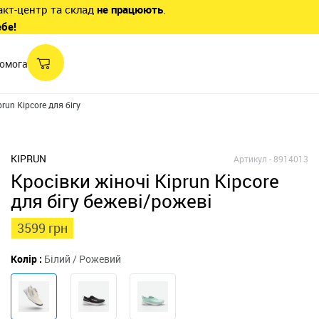
акт-центр та склад
не працюють
.
ебе!
омога
run Kipcore для бігу
KIPRUN
Артикул -
8914013
Кросівки жіночі Kiprun Kipcore
для бігу бежеві/рожеві
3599 грн
Колір :
Білий / Рожевий