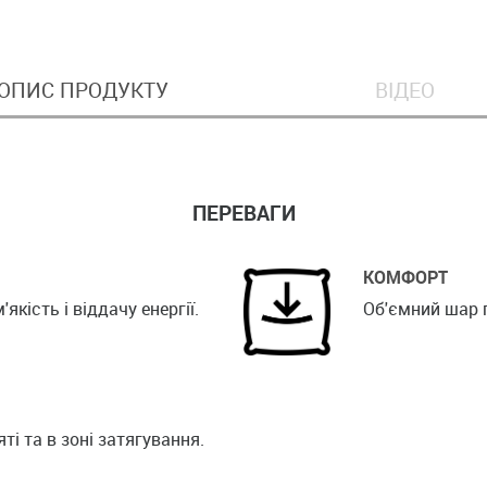
ОПИС ПРОДУКТУ
ВІДЕО
ПЕРЕВАГИ
КОМФОРТ
кість і віддачу енергії.
Об'ємний шар п
ті та в зоні затягування.