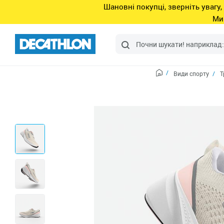
Шановні покупці, зверніть увагу,
Ми
Види спорту
Т