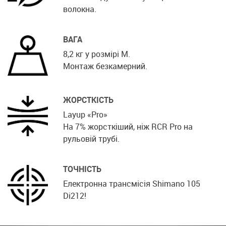
волокна.
ВАГА
8,2 кг у розмірі M.
Монтаж безкамерний.
ЖОРСТКІСТЬ
Layup «Pro»
На 7% жорсткіший, ніж RCR Pro на
рульовій трубі.
ТОЧНІСТЬ
Електронна трансмісія Shimano 105
Di212!