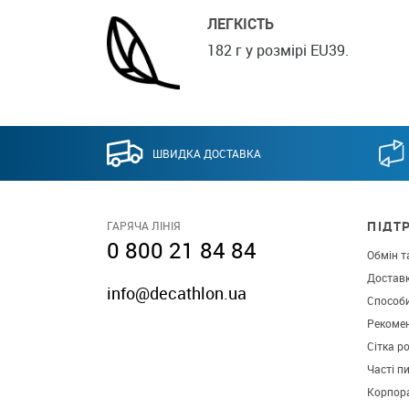
ЛЕГКІСТЬ
182 г у розмірі EU39.
ШВИДКА ДОСТАВКА
ПІДТ
ГАРЯЧА ЛІНІЯ
0 800 21 84 84
Обмін т
Достав
info@decathlon.ua
Способ
Рекомен
Сітка р
Часті п
Корпора