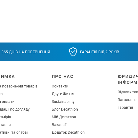
365 ДНІВ НА ПОВЕРНЕННЯ
ГАРАНТІЯ ВІД 2 РОКІВ
РИМКА
ПРО НАС
ЮРИДИ
ІНФОРМ
а повернення товарів
Контакти
Відклик то
ка
Друге Життя
Загальні п
и оплати
Sustainability
Гарантія
дації по догляду
Блог Decathlon
озмірів
Мій Декатлон
итання
Вакансії
тивні та оптові
Додаток Decathlon