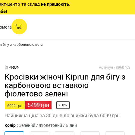
акт-центр та склад
не працюють
.
ебе!
омога
ля бігу з карбоновою вставкою
KIPRUN
Артикул -
8960762
Кросівки жіночі Kiprun для бігу з
карбоновою вставкою
фіолетово-зелені
5499 грн
-10%
6099 грн
Найнижча ціна за 30 днів до знижки була 6099 грн
Колір :
Зелений / Фіолетовий / Білий