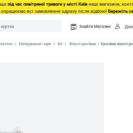
 що
під час повітряної тривоги у місті Київ
наші магазини, конт
 опрацюємо всі замовлення одразу після відбою!
Бережіть с
Знайти Магазин
Доп
ріатлон
Екіпірування і одяг
Біг
Жіночі кросівки
Кросівки жіночі д