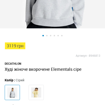
3119 грн
Артикул -
8946813
DECATHLON
Худі жіноче вкорочене Elementals сіре
Колір :
Сірий