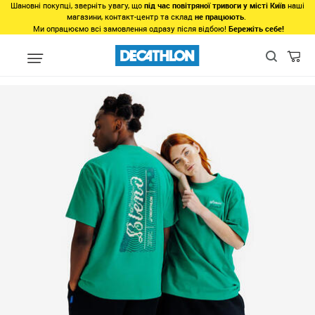
Шановні покупці, зверніть увагу, що
під час повітряної тривоги у місті Київ
наші
магазини, контакт-центр та склад
не працюють
.
Ми опрацюємо всі замовлення одразу після відбою!
Бережіть себе!
Регіон
Жінкам у Львові
Одяг у Львові
Верх у Львові
Фу