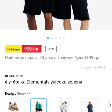
999 грн
-17%
1199 грн
Найнижча ціна за 30 днів до знижки була 1199 грн
Артикул -
8966691
DECATHLON
Футболка Elementals унісекс зелена
Колір :
Зелений
›