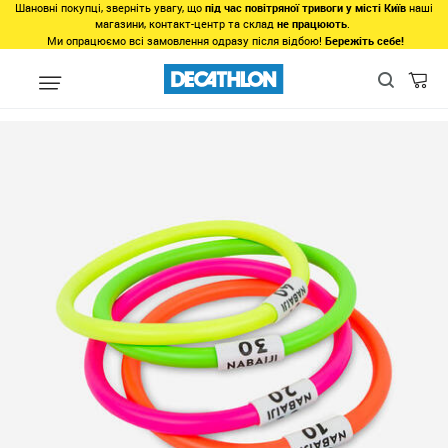
Шановні покупці, зверніть увагу, що
під час повітряної тривоги у місті Київ
наші
магазини, контакт-центр та склад
не працюють
.
Ми опрацюємо всі замовлення одразу після відбою!
Бережіть себе!
Види спорту
Водні види спорту
Плавання у басейні
Навча