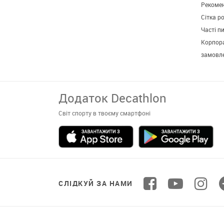
Рекомен
Сітка р
Часті п
Корпора
замовл
СЛІДКУЙ ЗА НАМИ