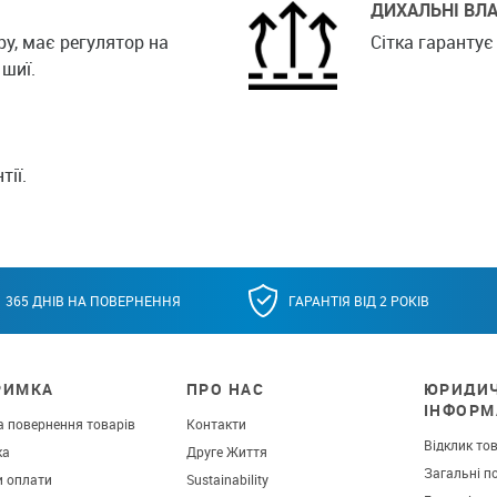
ДИХАЛЬНІ ВЛА
ру, має регулятор на
Сітка гарантує
 шиї.
тії.
365 ДНІВ НА ПОВЕРНЕННЯ
ГАРАНТІЯ ВІД 2 РОКІВ
РИМКА
ПРО НАС
ЮРИДИ
ІНФОРМ
а повернення товарів
Контакти
Відклик то
ка
Друге Життя
Загальні п
и оплати
Sustainability