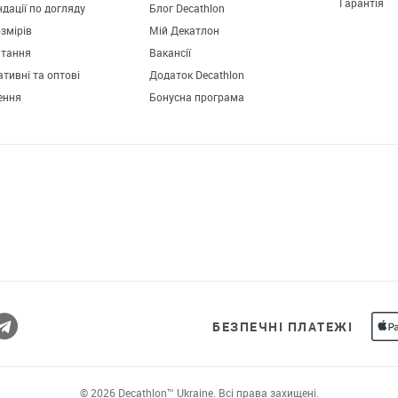
Гарантія
дації по догляду
Блог Decathlon
озмірів
Мій Декатлон
итання
Вакансії
тивні та оптові
Додаток Decathlon
ення
Бонусна програма
Завантажуй додаток!
Комфортні покупки, ексклюзивні
пропозиції і зручний каталог в твоєму телефоні
БЕЗПЕЧНІ ПЛАТЕЖІ
© 2026 Decathlon™ Ukraine. Всі права захищені.