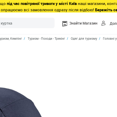
 що
під час повітряної тривоги у місті Київ
наші магазини, конт
 опрацюємо всі замовлення одразу після відбою!
Бережіть с
Знайти Магазин
Доп
уризм, Кемпiнг
Туризм - Походи - Трекінг
Одяг для туризму
Головні 