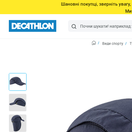
Шановні покупці, зверніть увагу,
Ми
Види спорту
Т