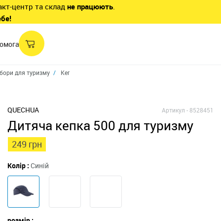
акт-центр та склад
не працюють
.
ебе!
омога
убори для туризму
Кепки
Дитяча кепка для туризму
QUECHUA
Артикул -
8528451
Дитяча кепка 500 для туризму
249 грн
Колір :
Синій
розмір :