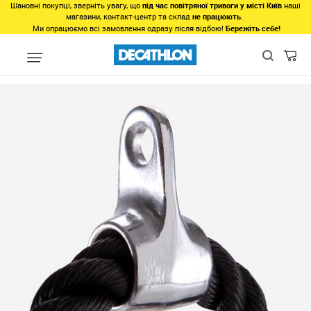
Шановні покупці, зверніть увагу, що
під час повітряної тривоги у місті Київ
наші
магазини, контакт-центр та склад
не працюють
.
Ми опрацюємо всі замовлення одразу після відбою!
Бережіть себе!
Популярне
Товари 500-1000грн
Канат для тяги на трицепс