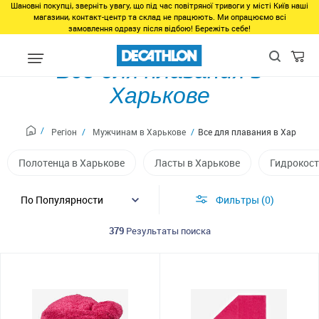
Шановні покупці, зверніть увагу, що під час повітряної тривоги у місті Київ наші
магазини, контакт-центр та склад не працюють. Ми опрацюємо всі
замовлення одразу після відбою! Бережіть себе!
Все для плавания в
Харькове
Регіон
Мужчинам в Харькове
Все для плавания в Харьков
Полотенца в Харькове
Ласты в Харькове
Гидрокост
Фильтры
0
379
Результаты поиска