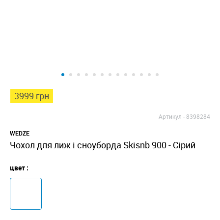
3999 грн
Артикул -
8398284
WEDZE
Чохол для лиж і сноуборда Skisnb 900 - Сірий
цвет :