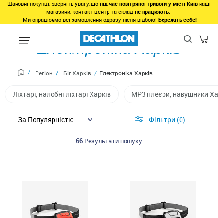
Шановні покупці, зверніть увагу, що
під час повітряної тривоги у місті Київ
наші
магазини, контакт-центр та склад
не працюють
.
Ми опрацюємо всі замовлення одразу після відбою!
Бережіть себе!
Електроніка Харків
Регіон
Біг Харків
Електроніка Харків
Ліхтарі, налобні ліхтарі Харків
MP3 плеєри, навушники Ха
Фільтри
0
66
Результати пошуку