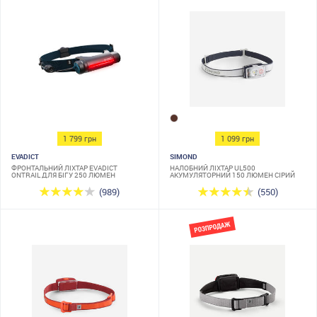
1 799 грн
1 099 грн
EVADICT
SIMOND
ФРОНТАЛЬНИЙ ЛІХТАР EVADICT
НАЛОБНИЙ ЛІХТАР UL500
ONTRAIL ДЛЯ БІГУ 250 ЛЮМЕН
АКУМУЛЯТОРНИЙ 150 ЛЮМЕН СІРИЙ
(989)
(550)