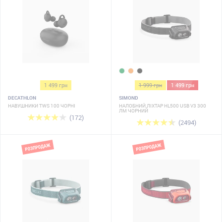
1 499 грн
1 999 грн
1 499 грн
DECATHLON
SIMOND
НАВУШНИКИ TWS 100 ЧОРНІ
НАЛОБНИЙ ЛІХТАР HL500 USB V3 300
ЛМ ЧОРНИЙ
(172)
(2494)