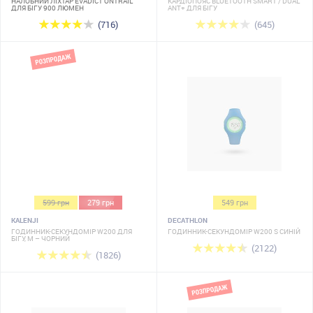
НАЛОБНИЙ ЛІХТАР EVADICT ONTRAIL
КАРДІОПОЯС BLUETOOTH SMART / DUAL
ДЛЯ БІГУ 900 ЛЮМЕН
ANT+ ДЛЯ БІГУ
(716)
(645)
599 грн
279 грн
549 грн
KALENJI
DECATHLON
ГОДИННИК-СЕКУНДОМІР W200 ДЛЯ
ГОДИННИК-СЕКУНДОМІР W200 S СИНІЙ
БІГУ, M – ЧОРНИЙ
(2122)
(1826)